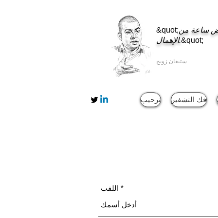
عوض ساعة من
&quot;
&quot;
الإهمال.
ستيفان زويج
فك التشفير
ترحيب
اللقب