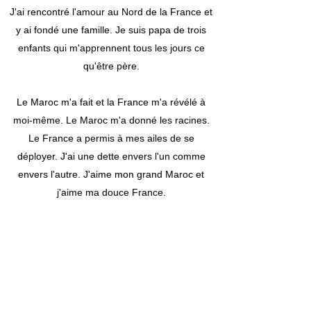
J'ai rencontré l'amour au Nord de la France et
y ai fondé une famille. Je suis papa de trois
enfants qui m'apprennent tous les jours ce
qu'être père.
Le Maroc m'a fait et la France m'a révélé à
moi-même. Le Maroc m'a donné les racines.
Le France a permis à mes ailes de se
déployer. J'ai une dette envers l'un comme
envers l'autre. J'aime mon grand Maroc et
j'aime ma douce France.
Mes engagements citoyens, par la plume qui
dérange les fanatismes, est ma façon de les
servir au mieux que je
peux.
Ce site vous permettra de suivre mes